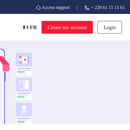
Access support
|
+ 229 61 15 15 61
FR
Create my account
Login