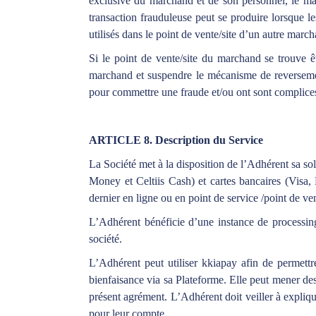
exclusive du marchand et de son personnel, le ma
transaction frauduleuse peut se produire lorsque l
utilisés dans le point de vente/site d’un autre marc
Si le point de vente/site du marchand se trouve ê
marchand et suspendre le mécanisme de reversement
pour commettre une fraude et/ou ont sont complice
ARTICLE 8. Description du Service
La Société met à la disposition de l’Adhérent sa
Money et Celtiis Cash) et cartes bancaires (Visa
dernier en ligne ou en point de service /point de ve
L’Adhérent bénéficie d’une instance de processing 
société.
L’Adhérent peut utiliser kkiapay afin de permett
bienfaisance via sa Plateforme. Elle peut mener des
présent agrément. L’Adhérent doit veiller à expliqu
pour leur compte.