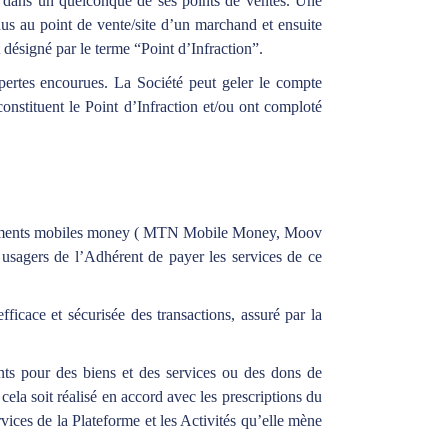
u dans un quelconque de ses points de ventes. Une
nus au point de vente/site d’un marchand et ensuite
t désigné par le terme “Point d’Infraction”.
 pertes encourues. La Société peut geler le compte
nstituent le Point d’Infraction et/ou ont comploté
 paiements mobiles money ( MTN Mobile Money, Moov
usagers de l’Adhérent de payer les services de ce
ficace et sécurisée des transactions, assuré par la
nts pour des biens et des services ou des dons de
ela soit réalisé en accord avec les prescriptions du
vices de la Plateforme et les Activités qu’elle mène