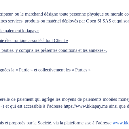
ouscripteur, ou le marchand désigne toute personne physique ou morale 
autres services, produits ou matériel déployés par Open SI SAS et qui so
 de paiement kkiapay»
 électronique associé à tout Client »
 parties, y compris les présentes conditions et les annexes».
nées la « Partie » et collectivement les « Parties »
asserelle de paiement qui agrège les moyens de paiements mobiles m
 qui est accessible à l’adresse https://www.kkiapay.me ainsi que d
nis et proposés par la Société. via la plateforme sise à l’adresse
www.kki