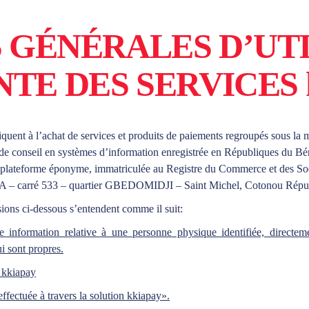
 GÉNÉRALES D’UTI
NTE DES SERVICES k
iquent à l’achat de services et produits de paiements regroupés sous la 
 conseil en systèmes d’information enregistrée en Républiques du Bénin
la plateforme éponyme, immatriculée au Registre du Commerce et des 
 – carré 533 – quartier GBEDOMIDJI – Saint Michel, Cotonou Répub
ions ci-dessous s’entendent comme il suit:
 information relative à une personne physique identifiée, directe
ui sont propres.
e kkiapay
ffectuée à travers la solution kkiapay».