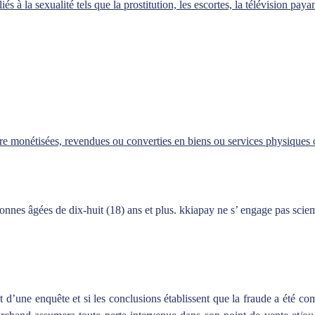
és à la sexualité tels que la prostitution, les escortes, la télévision paya
tre monétisées, revendues ou converties en biens ou services physiques
rsonnes âgées de dix-huit (18) ans et plus. kkiapay ne s’ engage pas sc
t d’une enquête et si les conclusions établissent que la fraude a été co