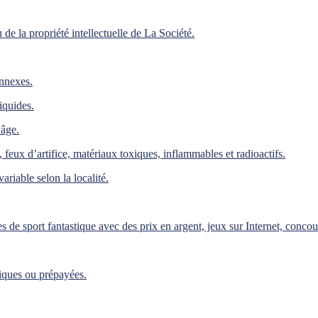
de la propriété intellectuelle de La Société.
onnexes.
iquides.
’âge.
feux d’artifice, matériaux toxiques, inflammables et radioactifs.
variable selon la localité.
es de sport fantastique avec des prix en argent, jeux sur Internet, concou
hiques ou prépayées.