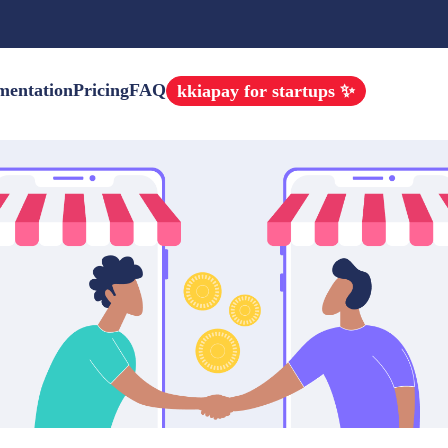
mentation
Pricing
FAQ
kkiapay for startups ✨