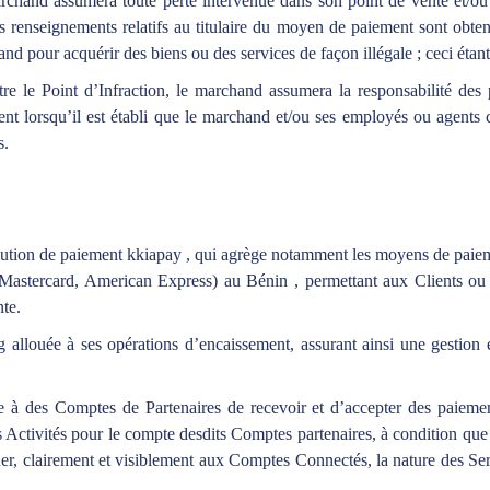
rchand assumera toute perte intervenue dans son point de vente et/o
es renseignements relatifs au titulaire du moyen de paiement sont obte
hand pour acquérir des biens ou des services de façon illégale ; ceci étan
tre le Point d’Infraction, le marchand assumera la responsabilité des
 lorsqu’il est établi que le marchand et/ou ses employés ou agents co
s.
 solution de paiement kkiapay , qui agrège notamment les moyens de
, Mastercard, American Express) au Bénin , permettant aux Clients ou 
nte.
allouée à ses opérations d’encaissement, assurant ainsi une gestion ef
re à des Comptes de Partenaires de recevoir et d’accepter des paieme
 Activités pour le compte desdits Comptes partenaires, à condition que c
er, clairement et visiblement aux Comptes Connectés, la nature des Ser