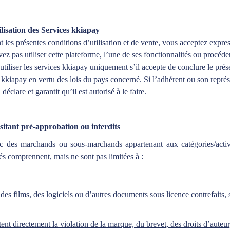
isation des Services kkiapay
t les présentes conditions d’utilisation et de vente, vous acceptez expre
ez pas utiliser cette plateforme, l’une de ses fonctionnalités ou procéd
tiliser les services kkiapay uniquement s’il accepte de conclure le prés
s kkiapay en vertu des lois du pays concerné. Si l’adhérent ou son représe
éclare et garantit qu’il est autorisé à le faire.
tant pré-approbation ou interdits
vec des marchands ou sous-marchands appartenant aux catégories/activ
tés comprennent, mais ne sont pas limitées à :
 des films, des logiciels ou d’autres documents sous licence contrefaits, 
itent directement la violation de la marque, du brevet, des droits d’aute