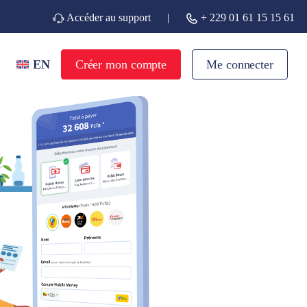
Accéder au support
|
+ 229 01 61 15 15 61
EN
Créer mon compte
Me connecter