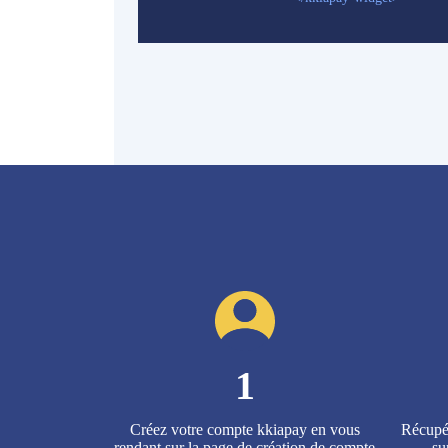
1
Créez votre compte kkiapay en vous
Récupér
rendant sur la page de
création de compte
su