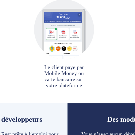
Le client paye par
Mobile Money ou
carte bancaire sur
votre plateforme
 développeurs
Des modu
 Rest prête à l’emploi pour
Vous n’avez aucun dével