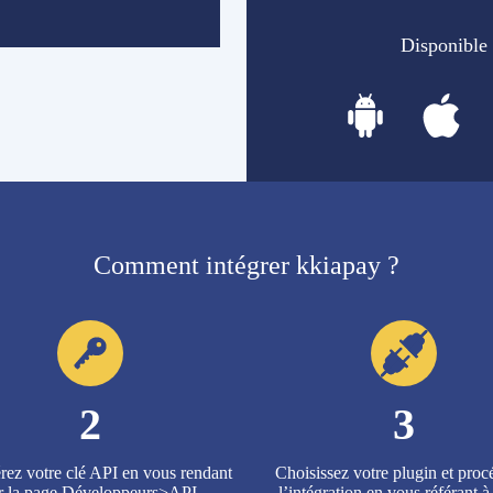
Disponible 
Comment intégrer kkiapay ?
2
3
ez votre clé API en vous rendant
Choisissez votre plugin et proc
r la page Développeurs>API
l’intégration en vous référant à