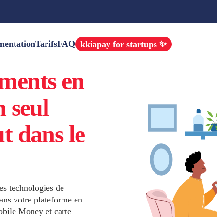
mentation
Tarifs
FAQ
kkiapay for startups ✨
ements en
n seul
t dans le
es technologies de
ans votre plateforme en
obile Money et carte