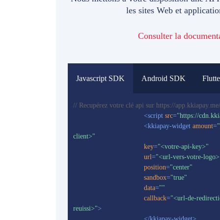
les sites Web et applicati
Consulter la document
Javascript SDK
Android SDK
Flutte
// Recupérez votre clé api sur https://app.kkiapay.me
<
script
src
=
"https://cdn.kk
<
kkiapay-widget
amount
=
"
client>"
key
=
"<votre-api-key>"
url
=
"<url-vers-votre-logo>
position
=
"center"
sandbox
=
"true"
data
=
""
callback
=
"<url-de-redirect
reuissi>"
>
</
kkiapay-widget
>