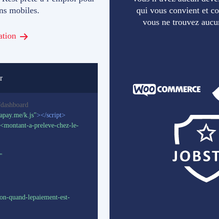
ons mobiles.
qui vous convient et c
vous ne trouvez aucu
ation
r
/dashboard

iapay.me/k.js"
>
</
script
>
<montant-a-preleve-chez-le-
"
ion-quand-lepaiement-est-