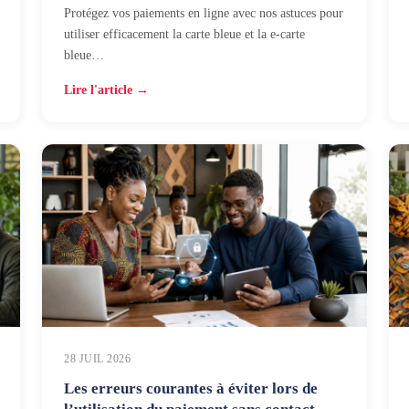
Protégez vos paiements en ligne avec nos astuces pour
utiliser efficacement la carte bleue et la e-carte
bleue…
Lire l'article
→
28 JUIL 2026
Les erreurs courantes à éviter lors de