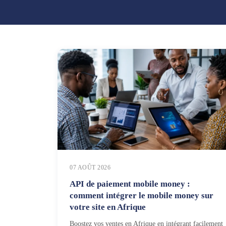
07 AOÛT 2026
API de paiement mobile money :
comment intégrer le mobile money sur
votre site en Afrique
Boostez vos ventes en Afrique en intégrant facilement