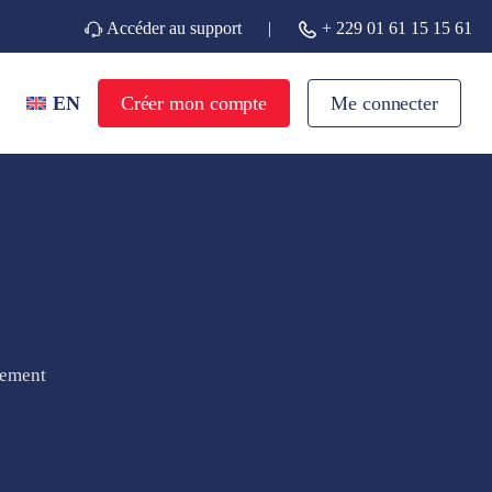
Accéder au support
|
+ 229 01 61 15 15 61
EN
Créer mon compte
Me connecter
iement