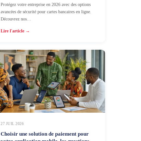
Protégez votre entreprise en 2026 avec des options
avancées de sécurité pour cartes bancaires en ligne.
Découvrez nos…
Lire l'article
→
27 JUIL 2026
Choisir une solution de paiement pour