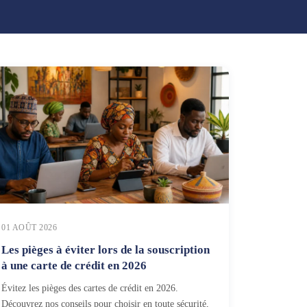
01 AOÛT 2026
Les pièges à éviter lors de la souscription
à une carte de crédit en 2026
Évitez les pièges des cartes de crédit en 2026.
Découvrez nos conseils pour choisir en toute sécurité,